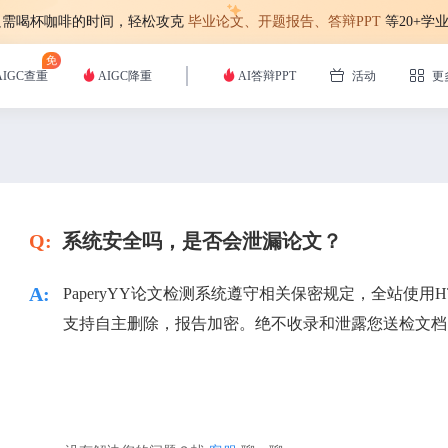
！只需喝杯咖啡的时间，轻松攻克
毕业论文、开题报告、答辩PPT
等20+学
免
AIGC查重
AIGC降重
AI答辩PPT
活动
更
Q:
系统安全吗，是否会泄漏论文？
A:
PaperyYY论文检测系统遵守相关保密规定，全站使用H
支持自主删除，报告加密。绝不收录和泄露您送检文档